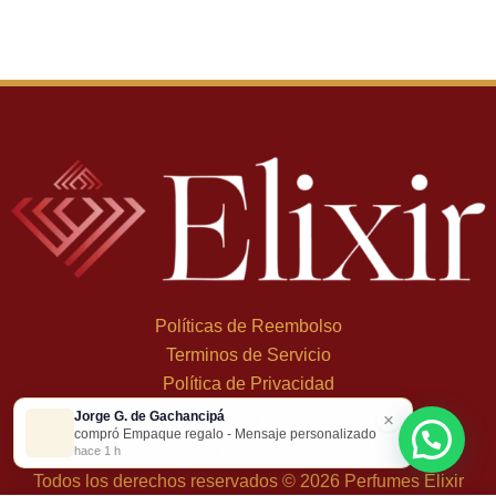
Políticas de Reembolso
Terminos de Servicio
Política de Privacidad
Jorge G. de Gachancipá
×
+
57 324 248 8379
compró Empaque regalo - Mensaje personalizado
Carrera 19 Dbis #1C-43
hace 1 h
Todos los derechos reservados © 2026 Perfumes Elixir