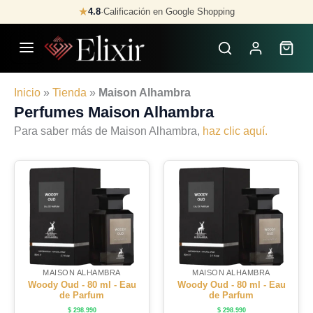
Skip
★
4.8
·
Calificación en Google Shopping
to
content
Inicio
»
Tienda
»
Maison Alhambra
Perfumes Maison Alhambra
Para saber más de Maison Alhambra,
haz clic aquí.
MAISON ALHAMBRA
MAISON ALHAMBRA
Woody Oud - 80 ml - Eau
Woody Oud - 80 ml - Eau
de Parfum
de Parfum
$
298.990
$
298.990