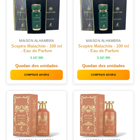
MAISON ALHAMBRA
MAISON ALHAMBRA
Sceptre Malachite - 100 ml
Sceptre Malachite - 100 ml
- Eau de Parfum
- Eau de Parfum
$
247.990
$
247.990
Quedan dos unidades
Quedan dos unidades
COMPRAR AHORA
COMPRAR AHORA