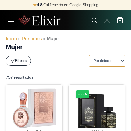
Skip
★
4.8
·
Calificación en Google Shopping
to
content
Inicio
»
Perfumes
»
Mujer
Mujer
Filtros
757 resultados
-53%