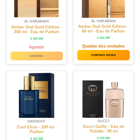
AL HARAMAIN
AL HARAMAIN
Amber Oud Gold Edition -
Amber Oud Gold Edition -
60 ml - Eau de Parfum
200 ml - Eau de Parfum
$
224.990
$
369.990
Quedan dos unidades
Agotado
COMPRAR AHORA
AGOTADO
GUCCI
DAVIDOFF
Gucci Guilty - Eau de
Cool Elixir - 100 ml -
Toilette - 90 ml
Parfum
$
479.990
$
333.990