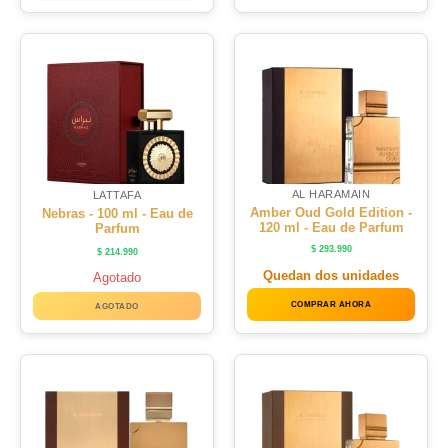
AL HARAMAIN
LATTAFA
Amber Oud Gold Edition -
Nebras - 100 ml - Eau de
120 ml - Eau de Parfum
Parfum
$
293.990
$
214.990
Quedan dos unidades
Agotado
COMPRAR AHORA
AGOTADO