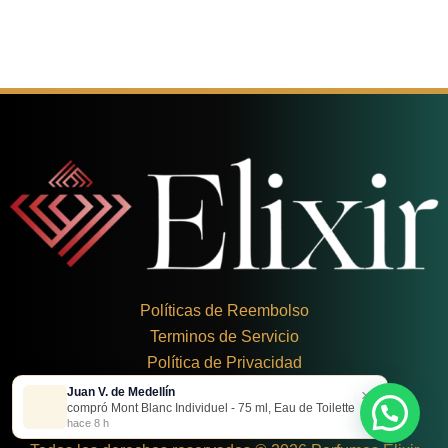
Políticas de Reembolso
Terminos de Servicio
Política de Privacidad
Juan V. de Medellín
×
+
57 324 248 8379
compró Mont Blanc Individuel - 75 ml, Eau de Toilette
Carrera 19 Dbis #1C-43
hace 8 h