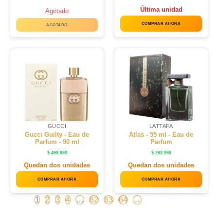
Última unidad
Agotado
COMPRAR AHORA
AGOTADO
GUCCI
LATTAFA
Gucci Guilty - Eau de
Atlas - 55 ml - Eau de
Parfum - 90 ml
Parfum
$
499.990
$
263.990
Quedan dos unidades
Quedan dos unidades
COMPRAR AHORA
COMPRAR AHORA
1
2
3
4
…
62
63
64
→