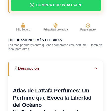
COMPRA POR WHATSAPP
SSL Seguro
Privacidad protegida
Pago seguro
TOP OCASIONES MÁS ELEGIDAS
Las más populares entre quienes compraron este perfume — también
Día caluroso /
Salida casual de
ideal para otras.
Bar / cocteles
clima cálido
día
📄
Descripción
Atlas de Lattafa Perfumes: Un
Perfume que Evoca la Libertad
del Océano