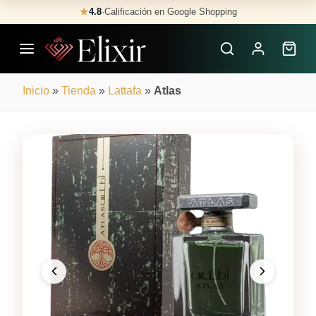
Skip
★
4.8
·
Calificación en Google Shopping
Buscar
to
Perfumes
content
×
Inicio
»
Tienda
»
Lattafa
»
Atlas