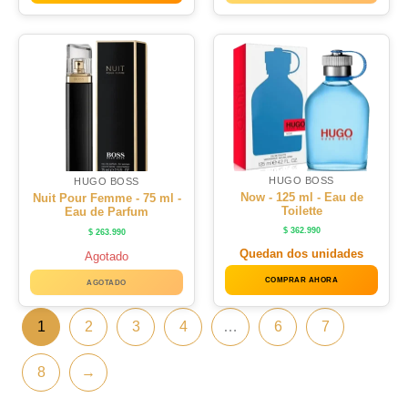
HUGO BOSS
HUGO BOSS
Now - 125 ml - Eau de
Nuit Pour Femme - 75 ml -
Toilette
Eau de Parfum
$
362.990
$
263.990
Quedan dos unidades
Agotado
COMPRAR AHORA
AGOTADO
1
2
3
4
…
6
7
8
→