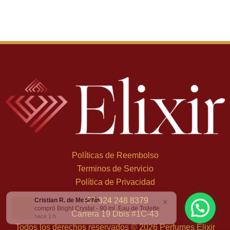
Políticas de Reembolso
Terminos de Servicio
Política de Privacidad
Cristian R. de Medellín
×
+
57 324 248 8379
compró Bright Crystal - 90 ml, Eau de Toilette
Carrera 19 Dbis #1C-43
hace 1 h
Todos los derechos reservados © 2026 Perfumes Elixir