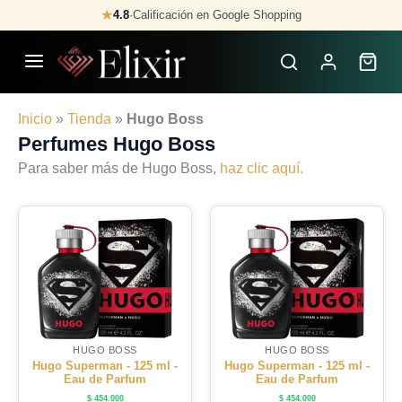
Skip
★
4.8
·
Calificación en Google Shopping
to
content
Inicio
»
Tienda
»
Hugo Boss
Perfumes Hugo Boss
Para saber más de Hugo Boss,
haz clic aquí.
HUGO BOSS
HUGO BOSS
Hugo Superman - 125 ml -
Hugo Superman - 125 ml -
Eau de Parfum
Eau de Parfum
$
454.000
$
454.000