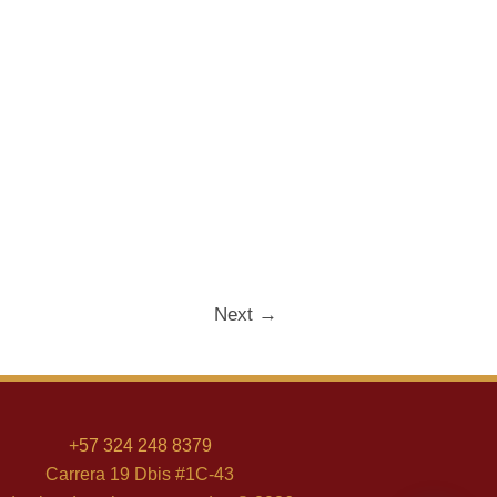
Next
→
+
57 324 248 8379
Carrera 19 Dbis #1C-43