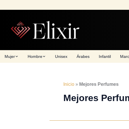
Skip
to
content
Mujer
Hombre
Unisex
Árabes
Infantil
Mar
Inicio
»
Mejores Perfumes
Mejores Perfu