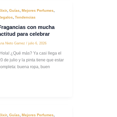
,
,
,
lixir
Guías
Mejores Perfumes
,
Regalos
Tendencias
Fragancias con mucha
actitud para celebrar
Ana Nieto Gamez
/
julio 6, 2026
¡Hola! ¿Qué más? Ya casi llega el
0 de julio y la pinta tiene que estar
completa: buena ropa, buen
,
,
,
lixir
Guías
Mejores Perfumes