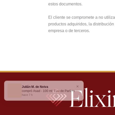
estos documentos.
El cliente se compromete a no utilizar
productos adquiridos, la distribució
empresa o de terceros.
×
Julián M. de Neiva
compró Asad - 100 ml, Eau de Parfum
hace 7 h