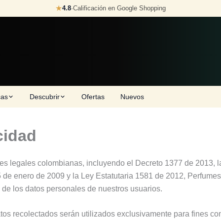
★
4.8
·
Calificación en Google Shopping
cas
Descubrir
Ofertas
Nuevos
cidad
es legales colombianas, incluyendo el Decreto 1377 de 2013, la
 de enero de 2009 y la Ley Estatutaria 1581 de 2012, Perfumes E
 de los datos personales de nuestros usuarios.
datos recolectados serán utilizados exclusivamente para fines co