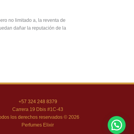
pero no limitado a, la reventa de
puedan dañar la reputación de la
+
57 324 248 8379
Carrera 19 Dbis #1C-43
odos los derechos reservados © 2026
Perfumes Elixir