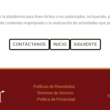
 la plataforma para fines ilícitos o no autorizados, incluyendo, 
n de contenido inapropiado o la realización de actividades que 
CONTÁCTANOS
INICIO
SIGUIENTE
Políticas de Reembolso
Terminos de Servicio
T
Política de Privacidad