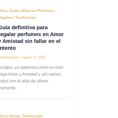
,
,
,
lixir
Guías
Mejores Perfumes
,
Regalos
Tendencias
Guía definitiva para
regalar perfumes en Amor
y Amistad sin fallar en el
intento
erfumeselixir
/
agosto 3, 2026
Amigos, ya sabemos cómo es esto:
llega Amor y Amistad y ahí vamos
todos con el afán de último
momento,
,
,
lixir
Guías
Tendencias