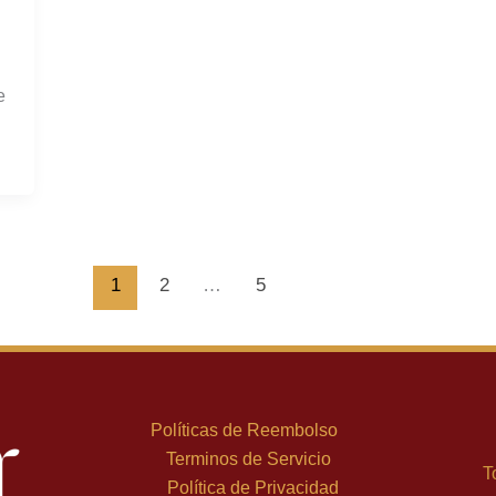
e
1
2
…
5
Políticas de Reembolso
Terminos de Servicio
T
Política de Privacidad