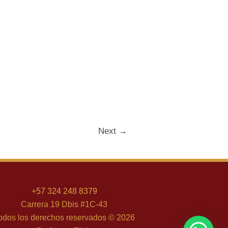
Next
→
+
57 324 248 8379
Carrera 19 Dbis #1C-43
odos los derechos reservados © 2026