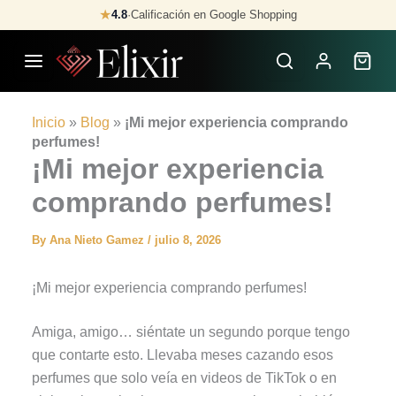
Skip
★
4.8
·
Calificación en Google Shopping
to
content
Inicio
»
Blog
»
¡Mi mejor experiencia comprando
perfumes!
¡Mi mejor experiencia
comprando perfumes!
By
Ana Nieto Gamez
/
julio 8, 2026
¡Mi mejor experiencia comprando perfumes!
Amiga, amigo… siéntate un segundo porque tengo
que contarte esto. Llevaba meses cazando esos
perfumes que solo veía en videos de TikTok o en