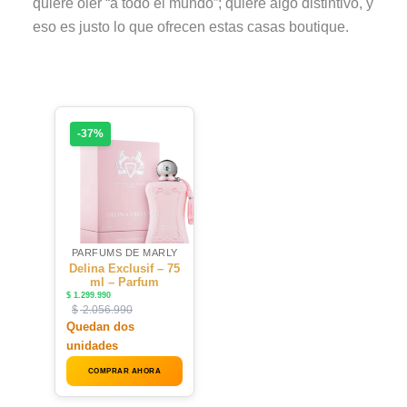
quiere oler “a todo el mundo”; quiere algo distintivo, y
eso es justo lo que ofrecen estas casas boutique.
-37%
PARFUMS DE MARLY
Delina Exclusif – 75
ml – Parfum
$
1.299.990
$
2.056.990
Quedan dos
unidades
COMPRAR AHORA