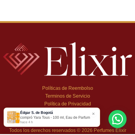
Políticas de Reembolso
Terminos de Servicio
Política de Privacidad
Édgar S. de Bogotá
×
+
57 324 248 8379
compró Yara Tous - 100 ml, Eau de Parfum
Carrera 19 Dbis #1C-43
hace 4 h
Todos los derechos reservados © 2026 Perfumes Elixir