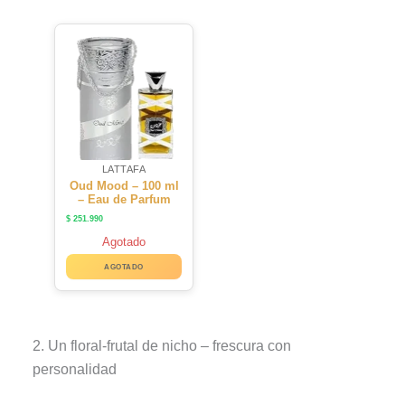
LATTAFA
Oud Mood – 100 ml
– Eau de Parfum
$
251.990
Agotado
AGOTADO
2. Un floral-frutal de nicho – frescura con
personalidad