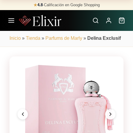
Skip
★
4.8
·
Calificación en Google Shopping
Buscar
to
Perfumes
content
×
Inicio
»
Tienda
»
Parfums de Marly
»
Delina Exclusif