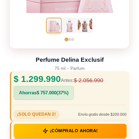
Perfume Delina Exclusif
75 ml
–
Parfum
$
1.299.990
$
2.056.990
Antes:
Ahorras
$
757.000
(37%)
¡SOLO QUEDAN 2!
Envío gratis desde $200.000
¡CÓMPRALO AHORA!