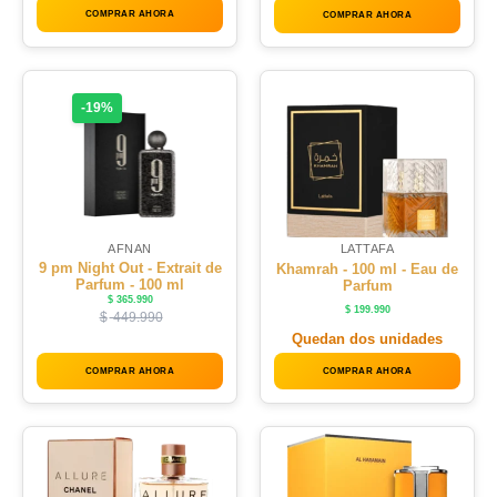
COMPRAR AHORA
COMPRAR AHORA
-19%
AFNAN
LATTAFA
9 pm Night Out - Extrait de
Khamrah - 100 ml - Eau de
Parfum - 100 ml
Parfum
$
365.990
$
199.990
$
449.990
Quedan dos unidades
COMPRAR AHORA
COMPRAR AHORA