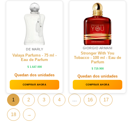
GIORGIO ARMANI
DE MARLY
Stronger With You
Valaya Parfums - 75 ml -
Tobacco - 100 ml - Eau de
Eau de Parfum
Parfum
$
1.647.000
$
719.900
Quedan dos unidades
Quedan dos unidades
COMPRAR AHORA
COMPRAR AHORA
1
2
3
4
…
16
17
18
→