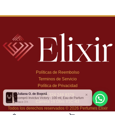
Políticas de Reembolso
Terminos de Servicio
Política de Privacidad
Juliana O. de Bogotá
×
+
57 324 248 8379
compró Invictus Victory - 100 ml, Eau de Parfum
Carrera 19 Dbis #1C-43
hace 3 h
Todos los derechos reservados © 2026 Perfumes Elixir