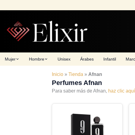
Skip
to
content
Mujer
Hombre
Unisex
Árabes
Infantil
Mar
Inicio
»
Tienda
»
Afnan
Perfumes Afnan
Para saber más de Afnan,
haz clic aquí