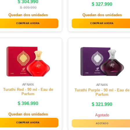
$
304.990
$
327.990
$
309.990
Quedan dos unidades
Quedan dos unidades
COMPRAR AHORA
COMPRAR AHORA
AFNAN
AFNAN
Turathi Red - 90 ml - Eau de
Turathi Purple - 90 ml - Eau de
Parfum
Parfum
$
396.990
$
321.990
Quedan dos unidades
Agotado
COMPRAR AHORA
AGOTADO