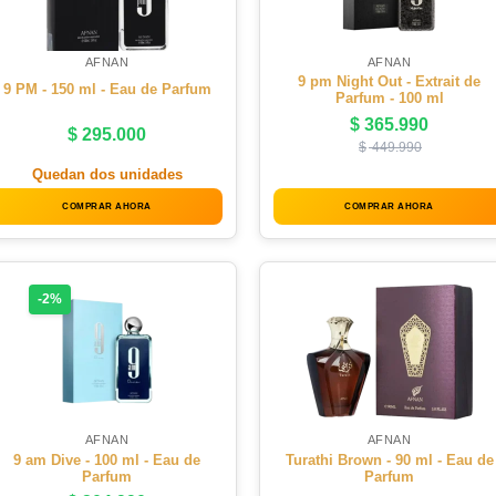
AFNAN
AFNAN
9 pm Night Out - Extrait de
9 PM - 150 ml - Eau de Parfum
Parfum - 100 ml
$
365.990
$
295.000
$
449.990
Quedan dos unidades
COMPRAR AHORA
COMPRAR AHORA
-2%
AFNAN
AFNAN
9 am Dive - 100 ml - Eau de
Turathi Brown - 90 ml - Eau de
Parfum
Parfum