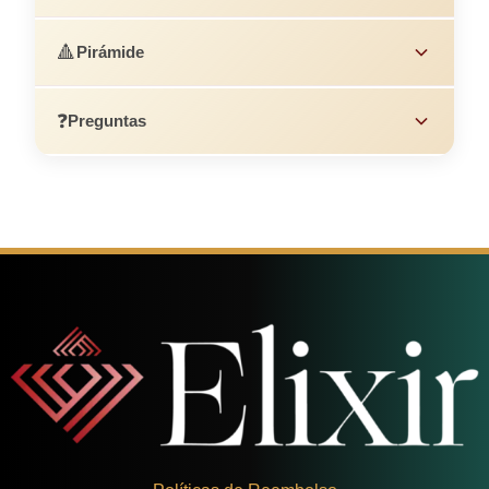
🔺
Pirámide
❓
Preguntas