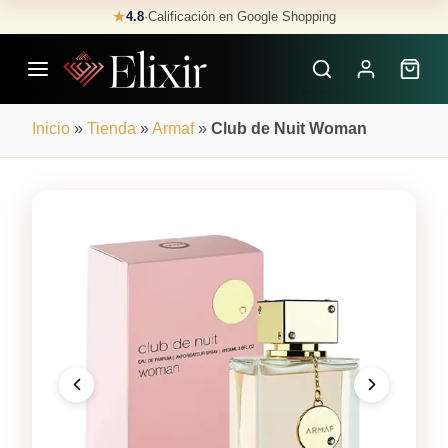
Skip
★
4.8
·
Calificación en Google Shopping
Buscar
to
Perfumes
content
×
Inicio
»
Tienda
»
Armaf
»
Club de Nuit Woman