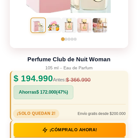
Perfume Club de Nuit Woman
105 ml
–
Eau de Parfum
$
194.990
$
366.990
Antes:
Ahorras
$
172.000
(47%)
¡SOLO QUEDAN 2!
Envío gratis desde $200.000
¡CÓMPRALO AHORA!