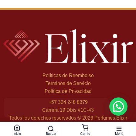
Políticas de Reembolso
Terminos de Servicio
Política de Privacidad
Mariana L. de Bogotá
×
+
57 324 248 8379
compró Invictus Victory - 100 ml, Eau de Parfum
Carrera 19 Dbis #1C-43
hace 3 h
Todos los derechos reservados © 2026 Perfumes Elixir
Buscar
Menú
Inicio
Carrito