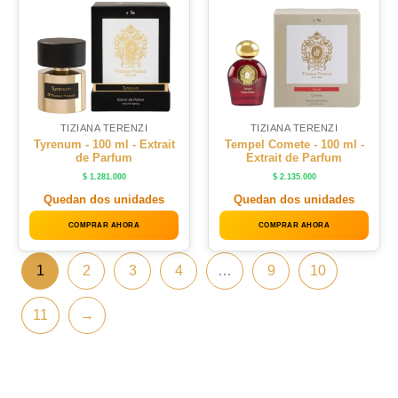
TIZIANA TERENZI
TIZIANA TERENZI
Tyrenum - 100 ml - Extrait
Tempel Comete - 100 ml -
de Parfum
Extrait de Parfum
$
1.281.000
$
2.135.000
Quedan dos unidades
Quedan dos unidades
COMPRAR AHORA
COMPRAR AHORA
1
2
3
4
…
9
10
11
→