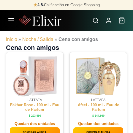
Skip
★
4.8
·
Calificación en Google Shopping
to
content
Inicio
»
Noche / Salida
»
Cena con amigos
Cena con amigos
LATTAFA
LATTAFA
Fakhar Rose - 100 ml - Eau
Afeef - 100 ml - Eau de
de Parfum
Parfum
$
203.990
$
344.990
Quedan dos unidades
Quedan dos unidades
COMPRAR AHORA
COMPRAR AHORA