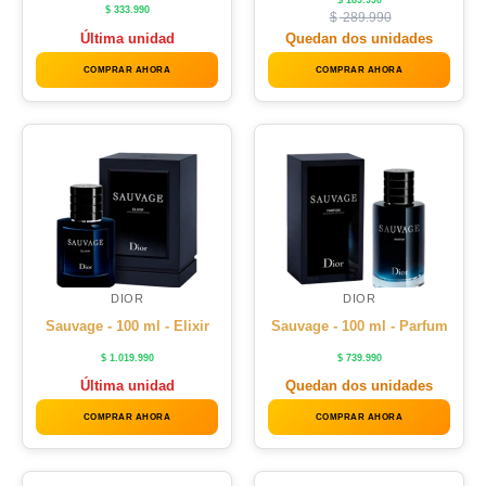
$
189.990
$
333.990
$
289.990
Última unidad
Quedan dos unidades
COMPRAR AHORA
COMPRAR AHORA
DIOR
DIOR
Sauvage - 100 ml - Elixir
Sauvage - 100 ml - Parfum
$
1.019.990
$
739.990
Última unidad
Quedan dos unidades
COMPRAR AHORA
COMPRAR AHORA