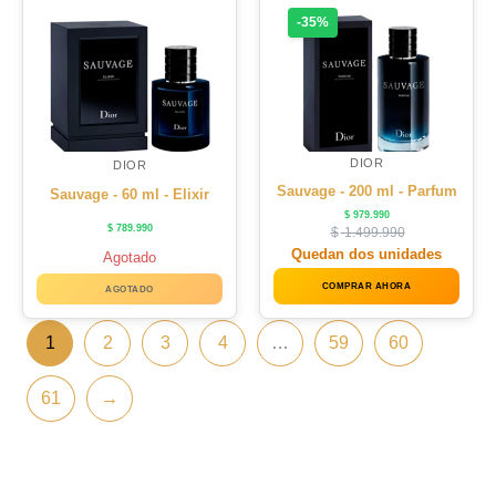
-35%
DIOR
DIOR
Sauvage - 200 ml - Parfum
Sauvage - 60 ml - Elixir
$
979.990
$
789.990
$
1.499.990
Quedan dos unidades
Agotado
COMPRAR AHORA
AGOTADO
1
2
3
4
…
59
60
61
→