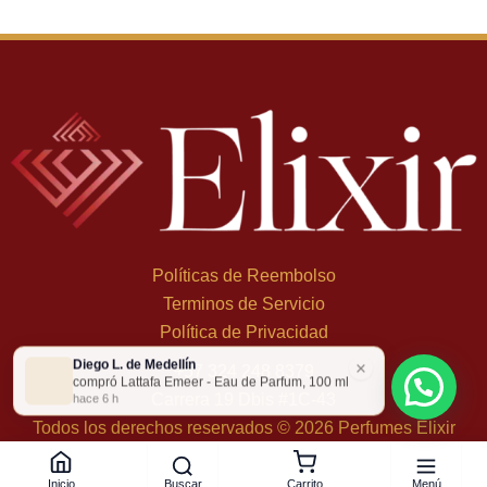
Políticas de Reembolso
Terminos de Servicio
Política de Privacidad
Diego L. de Medellín
×
+
57 324 248 8379
compró Lattafa Emeer - Eau de Parfum, 100 ml
Carrera 19 Dbis #1C-43
hace 6 h
Todos los derechos reservados © 2026 Perfumes Elixir
Buscar
Menú
Inicio
Carrito