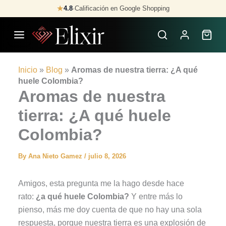
Skip
★
4.8
·
Calificación en Google Shopping
to
content
Inicio
»
Blog
»
Aromas de nuestra tierra: ¿A qué
huele Colombia?
Aromas de nuestra
tierra: ¿A qué huele
Colombia?
By
Ana Nieto Gamez
/
julio 8, 2026
Amigos, esta pregunta me la hago desde hace
rato:
¿a qué huele Colombia?
Y entre más lo
pienso, más me doy cuenta de que no hay una sola
respuesta, porque nuestra tierra es una explosión de