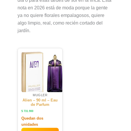
día o para esas tardes de sol en la finca. Esta
nota en 2026 está de moda porque la gente
ya no quiere florales empalagosos, quiere
algo limpio, real, como recién cortado del
jardín.
MUGLER
Alien – 90 ml – Eau
de Parfum
$
731.900
Quedan dos
unidades