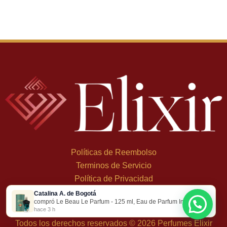
Políticas de Reembolso
Terminos de Servicio
Política de Privacidad
Catalina A. de Bogotá
×
+
57 324 248 8379
compró Le Beau Le Parfum - 125 ml, Eau de Parfum Intense
Carrera 19 Dbis #1C-43
hace 3 h
Todos los derechos reservados © 2026 Perfumes Elixir