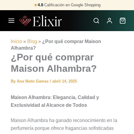
Skip
★
4.8
·
Calificación en Google Shopping
to
content
Inicio
»
Blog
»
¿Por qué comprar Maison
Alhambra?
¿Por qué comprar
Maison Alhambra?
By
Ana Nieto Gamez
/
abril 14, 2025
Maison Alhambra: Elegancia, Calidad y
Exclusividad al Alcance de Todos
Maison Alhambra ha ganado reconocimiento en la
perfumería porque ofrece fragancias sofisticadas