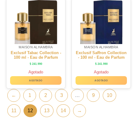
MAISON ALHAMBRA
MAISON ALHAMBRA
Exclusif Tabac Collection -
Exclusif Saffron Collection
100 ml - Eau de Parfum
- 100 ml - Eau de Parfum
$
241.990
$
241.990
Agotado
Agotado
AGOTADO
AGOTADO
←
1
2
3
…
9
10
11
12
13
14
→