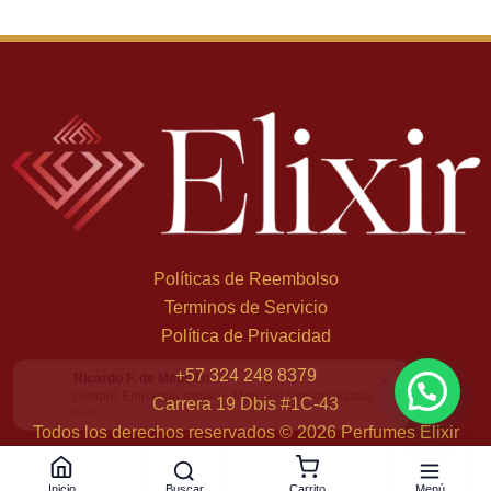
Políticas de Reembolso
Terminos de Servicio
Política de Privacidad
Ricardo F. de Medellín
×
+
57 324 248 8379
compró Empaque regalo - Mensaje personalizado
Carrera 19 Dbis #1C-43
hace 1 h
Todos los derechos reservados © 2026 Perfumes Elixir
Buscar
Menú
Inicio
Carrito