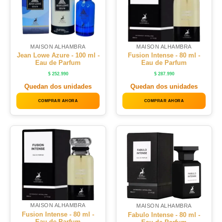
MAISON ALHAMBRA
MAISON ALHAMBRA
Jean Lowe Azure - 100 ml -
Fusion Intense - 80 ml -
Eau de Parfum
Eau de Parfum
$
252.990
$
287.990
Quedan dos unidades
Quedan dos unidades
COMPRAR AHORA
COMPRAR AHORA
MAISON ALHAMBRA
MAISON ALHAMBRA
Fusion Intense - 80 ml -
Fabulo Intense - 80 ml -
Eau de Parfum