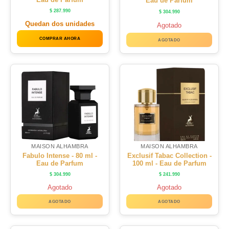
Eau de Parfum
$
287.990
$
304.990
Quedan dos unidades
Agotado
COMPRAR AHORA
AGOTADO
MAISON ALHAMBRA
MAISON ALHAMBRA
Fabulo Intense - 80 ml -
Exclusif Tabac Collection -
Eau de Parfum
100 ml - Eau de Parfum
$
304.990
$
241.990
Agotado
Agotado
AGOTADO
AGOTADO