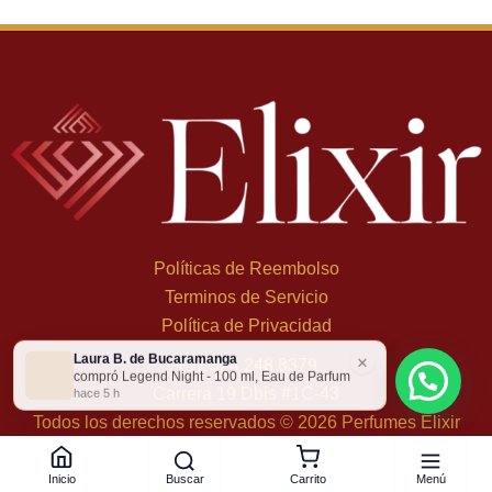
Políticas de Reembolso
Terminos de Servicio
Política de Privacidad
Laura B. de Bucaramanga
×
+
57 324 248 8379
compró Legend Night - 100 ml, Eau de Parfum
Carrera 19 Dbis #1C-43
hace 5 h
Todos los derechos reservados © 2026 Perfumes Elixir
Buscar
Menú
Inicio
Carrito