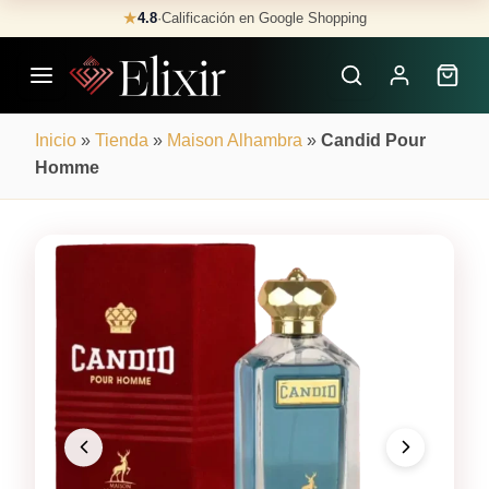
Skip
★
4.8
·
Calificación en Google Shopping
Buscar
to
Perfumes
content
×
Inicio
»
Tienda
»
Maison Alhambra
»
Candid Pour
Homme