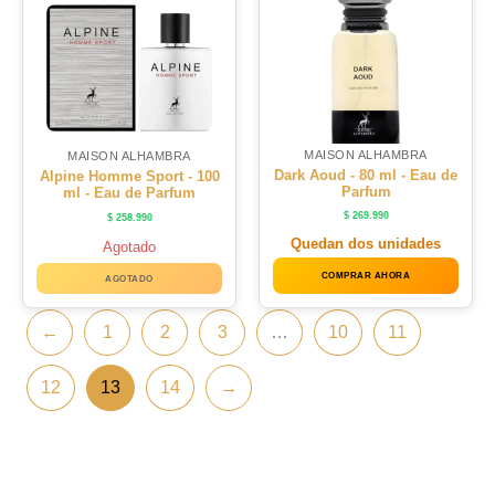
MAISON ALHAMBRA
MAISON ALHAMBRA
Dark Aoud - 80 ml - Eau de
Alpine Homme Sport - 100
Parfum
ml - Eau de Parfum
$
269.990
$
258.990
Quedan dos unidades
Agotado
COMPRAR AHORA
AGOTADO
←
1
2
3
…
10
11
12
13
14
→