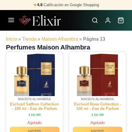
Skip
★
4.8
·
Calificación en Google Shopping
to
content
Inicio
»
Tienda
»
Maison Alhambra
»
Página 13
Perfumes Maison Alhambra
MAISON ALHAMBRA
MAISON ALHAMBRA
Exclusif Saffron Collection
Exclusif Rose Collection -
- 100 ml - Eau de Parfum
100 ml - Eau de Parfum
$
241.990
$
241.990
Agotado
Agotado
AGOTADO
AGOTADO