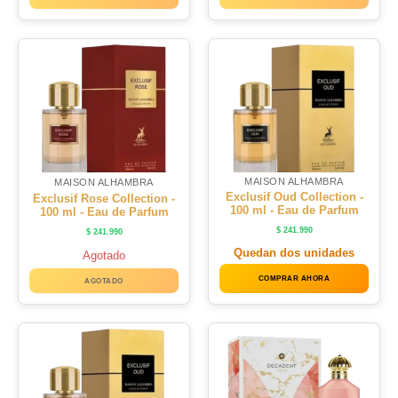
MAISON ALHAMBRA
MAISON ALHAMBRA
Exclusif Oud Collection -
Exclusif Rose Collection -
100 ml - Eau de Parfum
100 ml - Eau de Parfum
$
241.990
$
241.990
Quedan dos unidades
Agotado
COMPRAR AHORA
AGOTADO