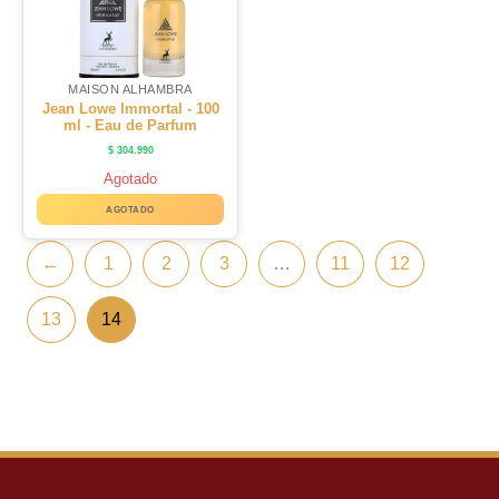
MAISON ALHAMBRA
Jean Lowe Immortal - 100
ml - Eau de Parfum
$
304.990
Agotado
AGOTADO
←
1
2
3
…
11
12
13
14