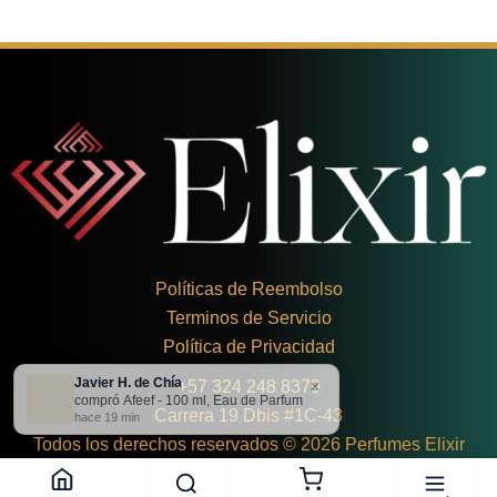
Políticas de Reembolso
Terminos de Servicio
Política de Privacidad
Javier H. de Chía
×
+
57 324 248 8379
compró Afeef - 100 ml, Eau de Parfum
Carrera 19 Dbis #1C-43
hace 19 min
Todos los derechos reservados © 2026 Perfumes Elixir