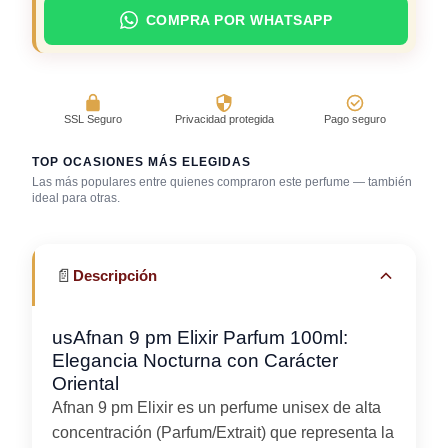
COMPRA POR WHATSAPP
SSL Seguro
Privacidad protegida
Pago seguro
TOP OCASIONES MÁS ELEGIDAS
Las más populares entre quienes compraron este perfume — también
ideal para otras.
Bar / cocteles
Boda (invitado)
Cena romántica
📄
Descripción
usAfnan 9 pm Elixir Parfum 100ml:
Elegancia Nocturna con Carácter
Oriental
Afnan 9 pm Elixir es un perfume unisex de alta
concentración (Parfum/Extrait) que representa la