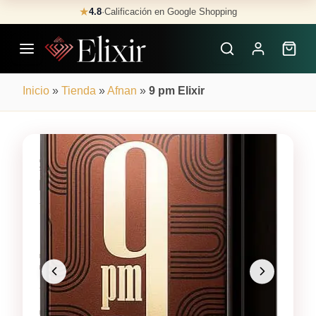
Skip
★
4.8
·
Calificación en Google Shopping
Buscar
to
Perfumes
content
×
Inicio
»
Tienda
»
Afnan
»
9 pm Elixir