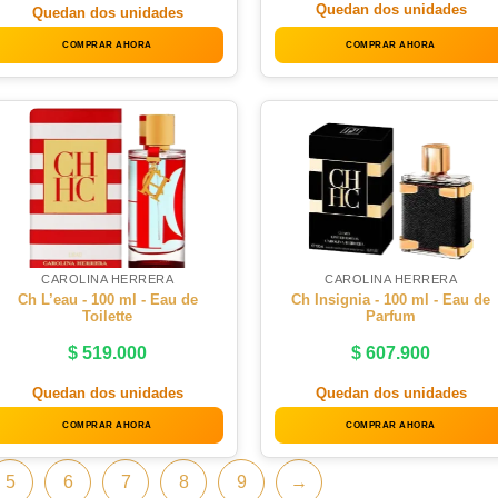
Quedan dos unidades
Quedan dos unidades
COMPRAR AHORA
COMPRAR AHORA
CAROLINA HERRERA
CAROLINA HERRERA
Ch L’eau - 100 ml - Eau de
Ch Insignia - 100 ml - Eau de
Toilette
Parfum
$
519.000
$
607.900
Quedan dos unidades
Quedan dos unidades
COMPRAR AHORA
COMPRAR AHORA
5
6
7
8
9
→