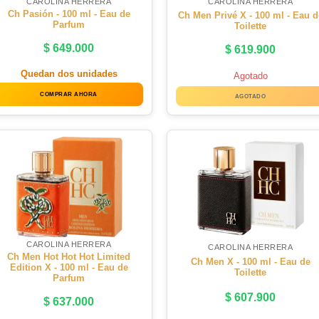
CAROLINA HERRERA
CAROLINA HERRERA
Ch Pasión - 100 ml - Eau de
Ch Men Privé X - 100 ml - Eau d
Parfum
Toilette
$
649.000
$
619.900
Quedan dos unidades
Agotado
COMPRAR AHORA
AGOTADO
CAROLINA HERRERA
CAROLINA HERRERA
Ch Men Hot Hot Hot Limited
Ch Men X - 100 ml - Eau de
Edition X - 100 ml - Eau de
Toilette
Parfum
$
607.900
$
637.000