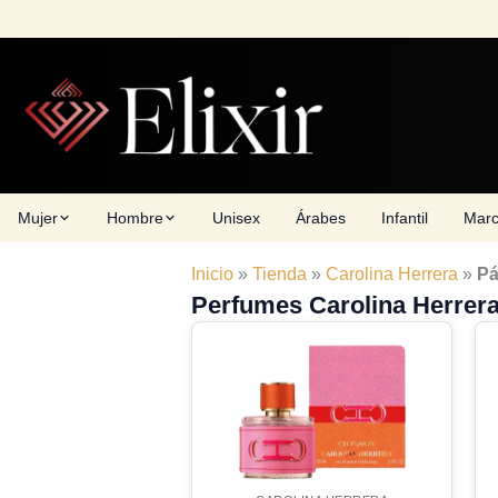
Skip
to
content
Mujer
Hombre
Unisex
Árabes
Infantil
Mar
Inicio
»
Tienda
»
Carolina Herrera
»
Pá
Perfumes Carolina Herrer