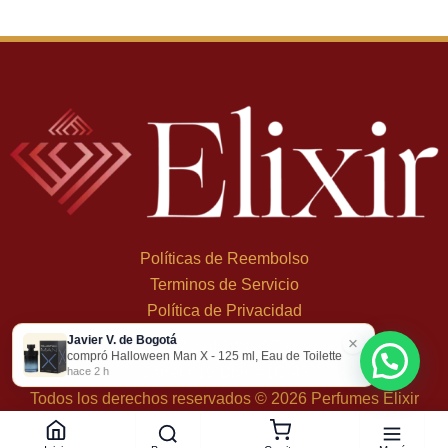
Políticas de Reembolso
Terminos de Servicio
Política de Privacidad
Javier V. de Bogotá
×
+
57 324 248 8379
compró Halloween Man X - 125 ml, Eau de Toilette
Carrera 19 Dbis #1C-43
hace 2 h
Todos los derechos reservados © 2026 Perfumes Elixir