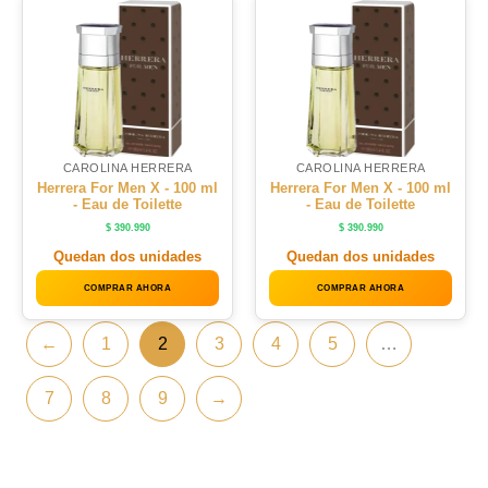
CAROLINA HERRERA
CAROLINA HERRERA
Herrera For Men X - 100 ml
Herrera For Men X - 100 ml
- Eau de Toilette
- Eau de Toilette
$
390.990
$
390.990
Quedan dos unidades
Quedan dos unidades
COMPRAR AHORA
COMPRAR AHORA
←
1
2
3
4
5
…
7
8
9
→