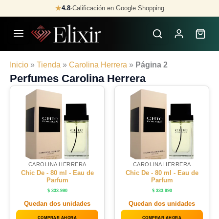
Skip
★
4.8
·
Calificación en Google Shopping
to
content
Inicio
»
Tienda
»
Carolina Herrera
»
Página 2
Perfumes Carolina Herrera
CAROLINA HERRERA
CAROLINA HERRERA
Chic De - 80 ml - Eau de
Chic De - 80 ml - Eau de
Parfum
Parfum
$
333.990
$
333.990
Quedan dos unidades
Quedan dos unidades
COMPRAR AHORA
COMPRAR AHORA