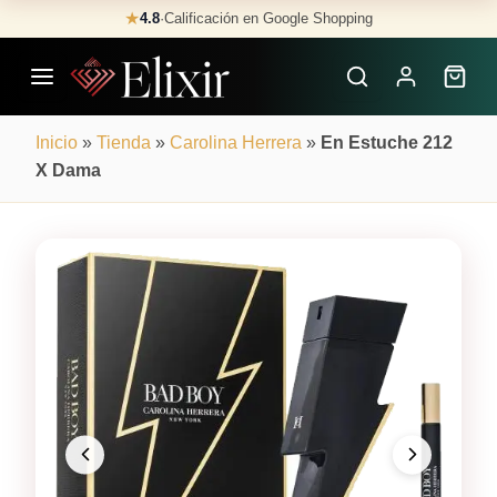
Skip
★
4.8
·
Calificación en Google Shopping
Buscar
to
Perfumes
content
×
Inicio
»
Tienda
»
Carolina Herrera
»
En Estuche 212
X Dama