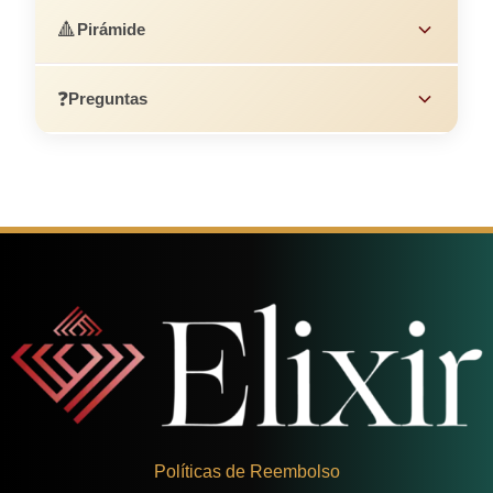
🔺
Pirámide
❓
Preguntas
Políticas de Reembolso