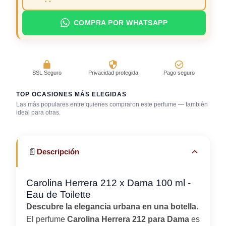
COMPRA POR WHATSAPP
SSL Seguro
Privacidad protegida
Pago seguro
TOP OCASIONES MÁS ELEGIDAS
Las más populares entre quienes compraron este perfume — también
ideal para otras.
Fragancia de firma
Trabajo en oficina
Uso diario
📄
Descripción
Carolina Herrera 212 x Dama 100 ml -
Eau de Toilette
Descubre la elegancia urbana en una botella.
El perfume
Carolina Herrera 212 para Dama
es