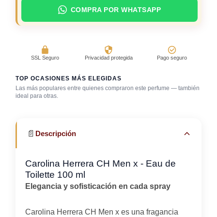
COMPRA POR WHATSAPP
SSL Seguro
Privacidad protegida
Pago seguro
TOP OCASIONES MÁS ELEGIDAS
Las más populares entre quienes compraron este perfume — también
Salida casual de
ideal para otras.
Primera cita
día
Trabajo en oficina
📄
Descripción
Carolina Herrera CH Men x - Eau de
Toilette 100 ml
Elegancia y sofisticación en cada spray
Carolina Herrera CH Men x es una fragancia