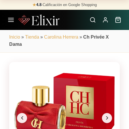
Skip
★
4.8
·
Calificación en Google Shopping
Buscar
to
Perfumes
content
×
Inicio
»
Tienda
»
Carolina Herrera
»
Ch Privée X
Dama