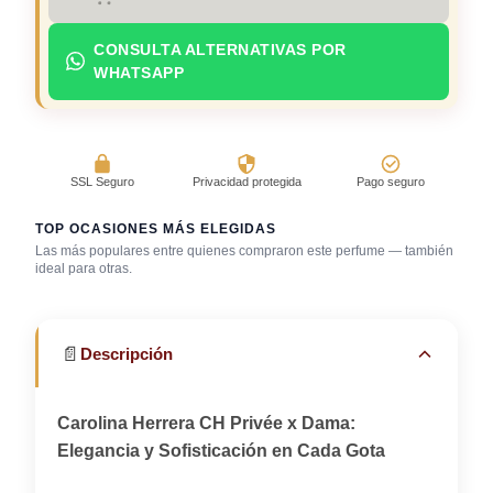
CONSULTA ALTERNATIVAS POR
WHATSAPP
SSL Seguro
Privacidad protegida
Pago seguro
TOP OCASIONES MÁS ELEGIDAS
Evento
Las más populares entre quienes compraron este perfume — también
corporativo / cena
Reuniones
ideal para otras.
Cena con amigos
de negocios
profesionales
📄
Descripción
Carolina Herrera CH Privée x Dama:
Elegancia y Sofisticación en Cada Gota