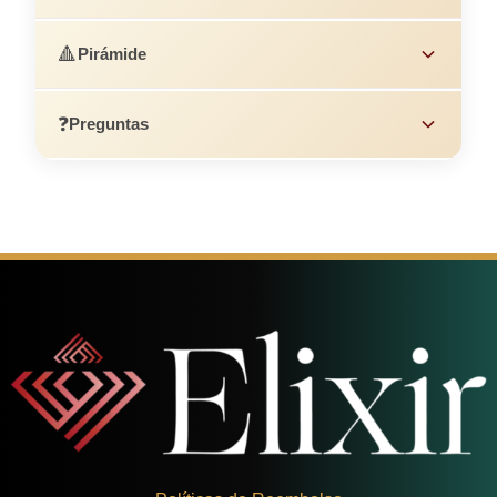
🔺
Pirámide
❓
Preguntas