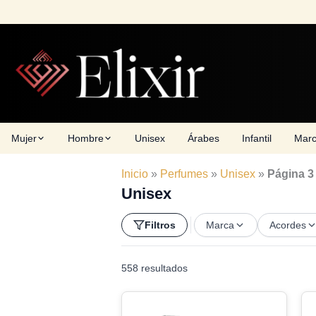
Skip
to
content
Mujer
Hombre
Unisex
Árabes
Infantil
Mar
Inicio
»
Perfumes
»
Unisex
»
Página 3
Unisex
Filtros
Marca
Acordes
558 resultados