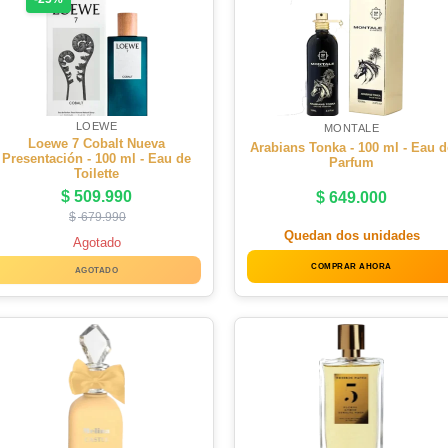
LOEWE
MONTALE
Loewe 7 Cobalt Nueva
Arabians Tonka - 100 ml - Eau d
Presentación - 100 ml - Eau de
Parfum
Toilette
$
509.990
$
649.000
$
679.990
Quedan dos unidades
Agotado
COMPRAR AHORA
AGOTADO