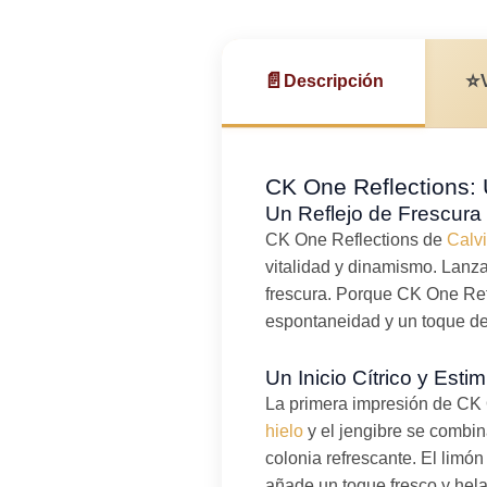
📄
⭐
Descripción
CK One Reflections: 
Un Reflejo de Frescura
CK One Reflections de
Calvi
vitalidad y dinamismo. Lanza
frescura. Porque CK One Refl
espontaneidad y un toque de 
Un Inicio Cítrico y Esti
La primera impresión de CK O
hielo
y el jengibre se combi
colonia refrescante. El limón
añade un toque fresco y helad