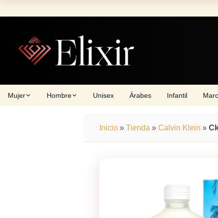
Skip
to
content
Mujer
Hombre
Unisex
Árabes
Infantil
Mar
Inicio
»
Tienda
»
Calvin Klein
»
Ck