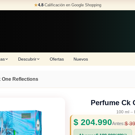
★
4.8
·
Calificación en Google Shopping
cas
Descubrir
Ofertas
Nuevos
 One Reflections
Perfume Ck 
100 ml
–
$
204.990
$
39
Antes: