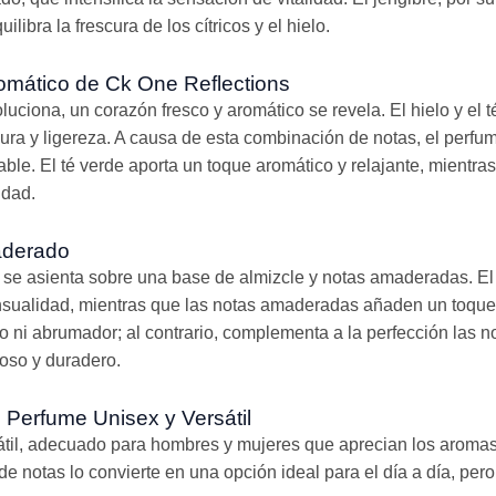
ilibra la frescura de los cítricos y el hielo.
omático de Ck One Reflections
uciona, un corazón fresco y aromático se revela. El hielo y el t
ura y ligereza. A causa de esta combinación de notas, el perf
e. El té verde aporta un toque aromático y relajante, mientras q
idad.
aderado
 se asienta sobre una base de almizcle y notas amaderadas. El
sualidad, mientras que las notas amaderadas añaden un toque 
 ni abrumador; al contrario, complementa a la perfección las no
oso y duradero.
 Perfume Unisex y Versátil
til, adecuado para hombres y mujeres que aprecian los aromas f
e notas lo convierte en una opción ideal para el día a día, per