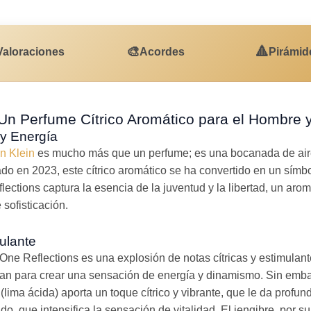
🎨
🔺
Valoraciones
Acordes
Pirámid
Un Perfume Cítrico Aromático para el Hombre 
 y Energía
n Klein
es mucho más que un perfume; es una bocanada de aire 
do en 2023, este cítrico aromático se ha convertido en un sím
ections captura la esencia de la juventud y la libertad, un arom
sofisticación.
mulante
ne Reflections es una explosión de notas cítricas y estimulantes
nan para crear una sensación de energía y dinamismo. Sin emba
 (lima ácida) aporta un toque cítrico y vibrante, que le da profun
o, que intensifica la sensación de vitalidad. El jengibre, por su