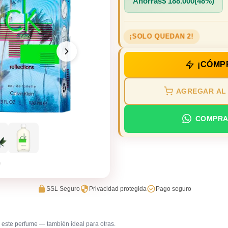
Ahorras
$
188.000
(48%)
¡SOLO QUEDAN 2!
¡CÓMP
AGREGAR AL
COMPRA
SSL Seguro
Privacidad protegida
Pago seguro
este perfume — también ideal para otras.
Errands / vueltas
Gimnasi