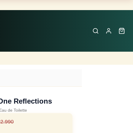
Buscar
Perfumes
×
One Reflections
Eau de Toilette
2.990