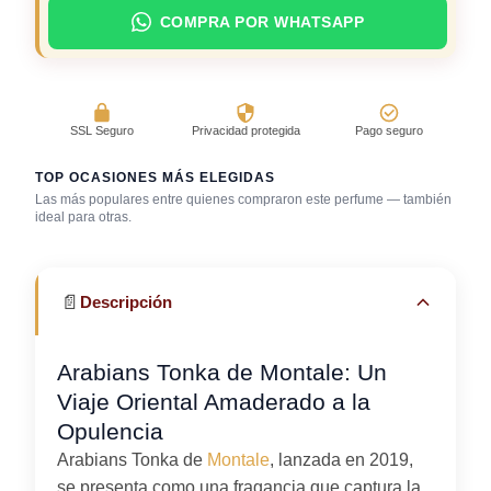
COMPRA POR WHATSAPP
SSL Seguro
Privacidad protegida
Pago seguro
TOP OCASIONES MÁS ELEGIDAS
Las más populares entre quienes compraron este perfume — también
ideal para otras.
Cena romántica
Discoteca / rumba
Gala / cena de gala
📄
Descripción
Arabians Tonka de Montale: Un
Viaje Oriental Amaderado a la
Opulencia
Arabians Tonka de
Montale
, lanzada en 2019,
se presenta como una fragancia que captura la