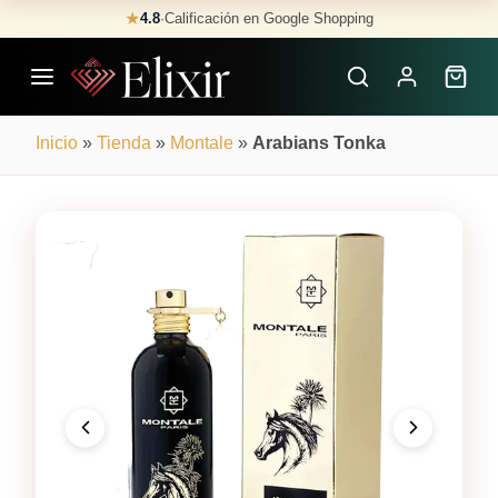
Skip
★
4.8
·
Calificación en Google Shopping
Buscar
to
Perfumes
content
×
Inicio
»
Tienda
»
Montale
»
Arabians Tonka