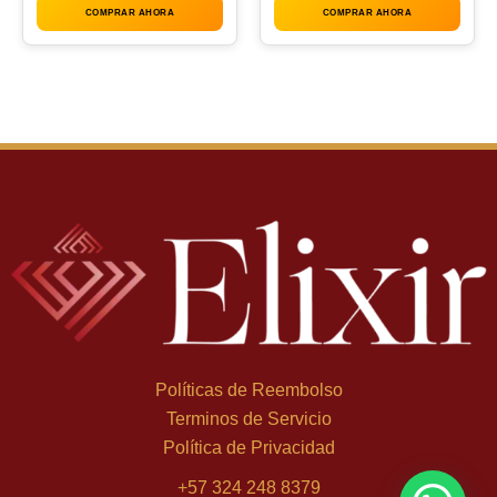
COMPRAR AHORA
COMPRAR AHORA
Políticas de Reembolso
Terminos de Servicio
Política de Privacidad
+
57 324 248 8379