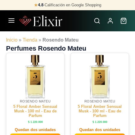
Skip
★
4.8
·
Calificación en Google Shopping
to
content
Inicio
»
Tienda
»
Rosendo Mateu
Perfumes Rosendo Mateu
ROSENDO MATEU
ROSENDO MATEU
5 Floral Amber Sensual
5 Floral Amber Sensual
Musk - 100 ml - Eau de
Musk - 100 ml - Eau de
Parfum
Parfum
$
1.220.000
$
1.220.000
Quedan dos unidades
Quedan dos unidades