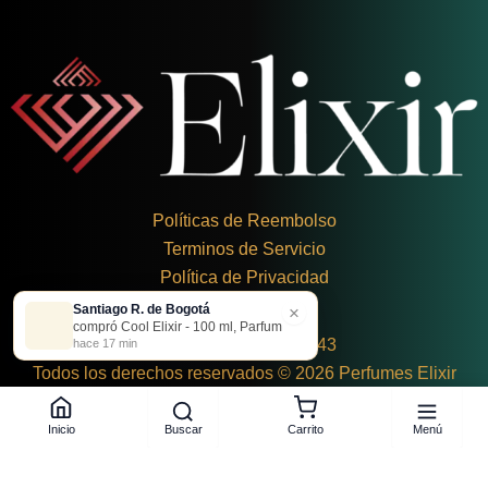
Políticas de Reembolso
Terminos de Servicio
Política de Privacidad
Santiago R. de Bogotá
×
+
57 324 248 8379
compró Cool Elixir - 100 ml, Parfum
Carrera 19 Dbis #1C-43
hace 17 min
Todos los derechos reservados © 2026 Perfumes Elixir
Buscar
Menú
Inicio
Carrito