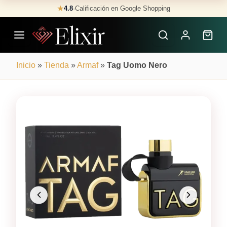
Skip
★
4.8
·
Calificación en Google Shopping
Buscar
to
Perfumes
content
×
Inicio
»
Tienda
»
Armaf
»
Tag Uomo Nero