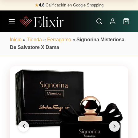
Skip
★
4.8
·
Calificación en Google Shopping
Buscar
to
Perfumes
content
×
Inicio
»
Tienda
»
Ferragamo
»
Signorina Misteriosa
De Salvatore X Dama