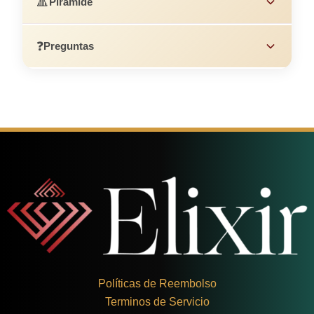
🔺
Pirámide
❓
Preguntas
Políticas de Reembolso
Terminos de Servicio