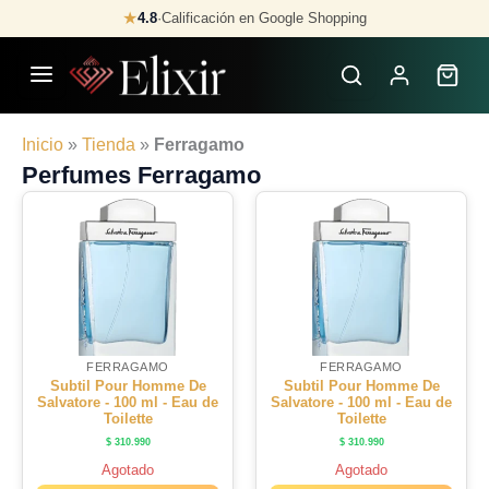
Skip
★
4.8
·
Calificación en Google Shopping
to
content
Inicio
»
Tienda
»
Ferragamo
Perfumes Ferragamo
FERRAGAMO
FERRAGAMO
Subtil Pour Homme De
Subtil Pour Homme De
Salvatore - 100 ml - Eau de
Salvatore - 100 ml - Eau de
Toilette
Toilette
$
310.990
$
310.990
Agotado
Agotado