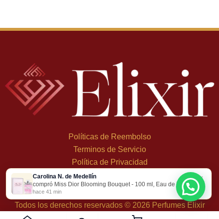
Políticas de Reembolso
Terminos de Servicio
Política de Privacidad
Carolina N. de Medellín
×
+
57 324 248 8379
compró Miss Dior Blooming Bouquet - 100 ml, Eau de Toilette
Carrera 19 Dbis #1C-43
hace 41 min
Todos los derechos reservados © 2026 Perfumes Elixir