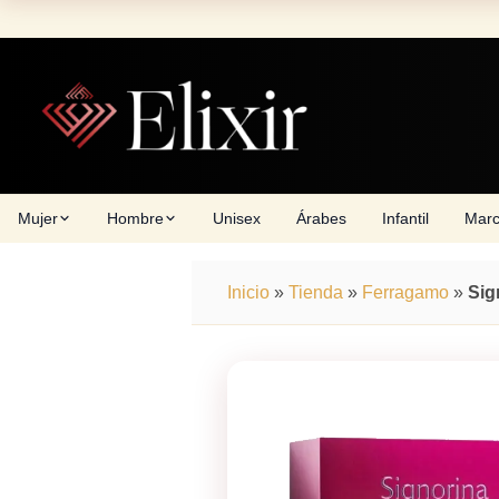
Skip
to
content
Mujer
Hombre
Unisex
Árabes
Infantil
Mar
Inicio
»
Tienda
»
Ferragamo
»
Sig