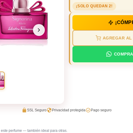
¡SOLO QUEDAN 2!
¡CÓMP
AGREGAR AL
COMPRA
SSL Seguro
Privacidad protegida
Pago seguro
este perfume — también ideal para otras.
Primera cita
Trabajo e