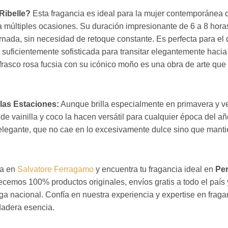
Ribelle?
Esta fragancia es ideal para la mujer contemporánea
a múltiples ocasiones. Su duración impresionante de 6 a 8 hora
nada, sin necesidad de retoque constante. Es perfecta para el d
 lo suficientemente sofisticada para transitar elegantemente haci
rasco rosa fucsia con su icónico moño es una obra de arte que r
las Estaciones:
Aunque brilla especialmente en primavera y ver
s de vainilla y coco la hacen versátil para cualquier época del a
gante, que no cae en lo excesivamente dulce sino que mantien
ca en
Salvatore Ferragamo
y encuentra tu fragancia ideal en
Per
cemos 100% productos originales, envíos gratis a todo el país 
a nacional. Confía en nuestra experiencia y expertise en fraga
rdadera esencia.