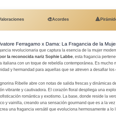
🎨
🔺
Valoraciones
Acordes
Pirámid
alvatore Ferragamo x Dama: La Fragancia de la Muje
gancia revolucionaria que captura la esencia de la mujer mode
por la reconocida nariz Sophie Labbe
, esta fragancia pertene
a italiana con un toque de rebeldía contemporánea. Es mucho 
inidad y hermandad para aquellas que se atreven a desafiar los 
gnorina Ribelle abre con notas de salida frescas y dinámicas d
n vibrante y cautivadora. El corazón floral despliega una explo
fisticación romántica y exotismo. La base, donde reside la ve
o y vainilla, creando una sensación gourmand que es a la vez 
rea una fragancia versátil que evoluciona hermosamente a lo l