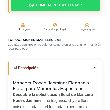
COMPRA POR WHATSAPP
SSL Seguro
Privacidad protegida
Pago seguro
TOP OCASIONES MÁS ELEGIDAS
Las más populares entre quienes compraron este perfume — también
Salida casual de
ideal para otras.
Boda (invitado)
Cena romántica
día
📄
Descripción
Mancera Roses Jasmine: Elegancia
Floral para Momentos Especiales
Descubre la sofisticación floral de Mancera
Roses Jasmine
, una fragancia chypre floral
unisex creada por el legendario perfumista