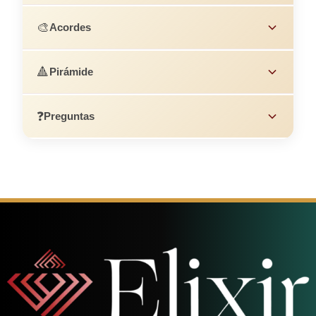
🎨
Acordes
🔺
Pirámide
❓
Preguntas