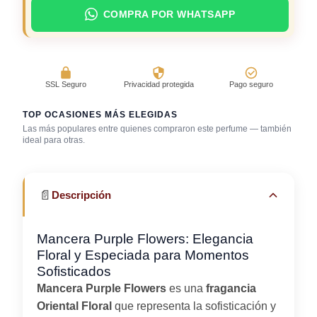
COMPRA POR WHATSAPP
SSL Seguro
Privacidad protegida
Pago seguro
TOP OCASIONES MÁS ELEGIDAS
Las más populares entre quienes compraron este perfume — también
ideal para otras.
Bar / cocteles
Boda (invitado)
Cena romántica
📄
Descripción
Mancera Purple Flowers: Elegancia
Floral y Especiada para Momentos
Sofisticados
Mancera Purple Flowers
es una
fragancia
Oriental Floral
que representa la sofisticación y