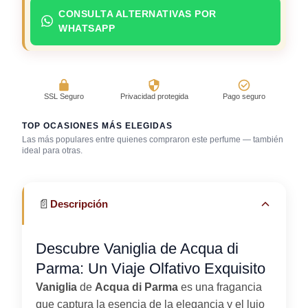
CONSULTA ALTERNATIVAS POR
WHATSAPP
SSL Seguro
Privacidad protegida
Pago seguro
TOP OCASIONES MÁS ELEGIDAS
Evento
Las más populares entre quienes compraron este perfume — también
corporativo / cena
ideal para otras.
Cena romántica
de negocios
Trabajo en oficina
📄
Descripción
Descubre Vaniglia de Acqua di
Parma: Un Viaje Olfativo Exquisito
Vaniglia
de
Acqua di Parma
es una fragancia
que captura la esencia de la elegancia y el lujo