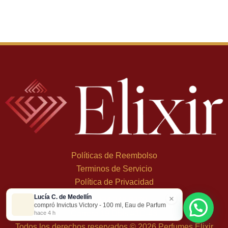
Políticas de Reembolso
Terminos de Servicio
Política de Privacidad
Lucía C. de Medellín
×
+
57 324 248 8379
compró Invictus Victory - 100 ml, Eau de Parfum
Carrera 19 Dbis #1C-43
hace 4 h
Todos los derechos reservados © 2026 Perfumes Elixir