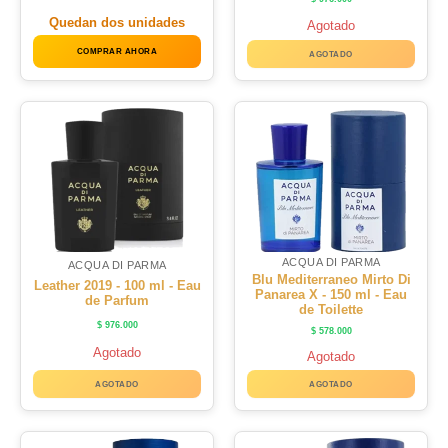
Quedan dos unidades
Agotado
COMPRAR AHORA
AGOTADO
ACQUA DI PARMA
ACQUA DI PARMA
Blu Mediterraneo Mirto Di
Leather 2019 - 100 ml - Eau
Panarea X - 150 ml - Eau
de Parfum
de Toilette
$
976.000
$
578.000
Agotado
Agotado
AGOTADO
AGOTADO