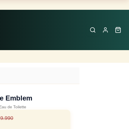
Buscar
Perfumes
×
me Emblem
Eau de Toilette
9.990