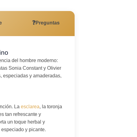
❓
e
Preguntas
ino
sencia del hombre moderno:
stas Sonia Constant y Olivier
s, especiadas y amaderadas,
ención. La
esclarea
, la toronja
s tan refrescante y
rta un toque herbal y
e especiado y picante.