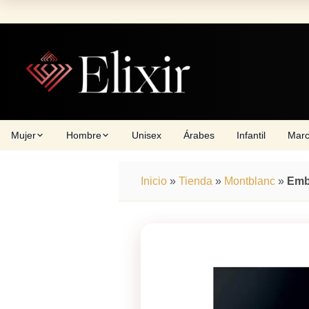
Skip
to
content
Mujer
Hombre
Unisex
Árabes
Infantil
Mar
Inicio
»
Tienda
»
Montblanc
»
Emb