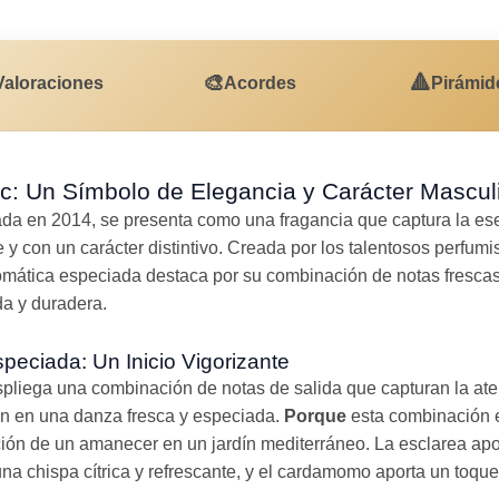
🎨
🔺
Valoraciones
Acordes
Pirámid
: Un Símbolo de Elegancia y Carácter Mascul
ada en 2014, se presenta como una fragancia que captura la e
 y con un carácter distintivo. Creada por los talentosos perfumi
omática especiada destaca por su combinación de notas fresca
da y duradera.
peciada: Un Inicio Vigorizante
spliega una combinación de notas de salida que capturan la at
n en una danza fresca y especiada.
Porque
esta combinación e
ión de un amanecer en un jardín mediterráneo. La esclarea apo
una chispa cítrica y refrescante, y el cardamomo aporta un toqu