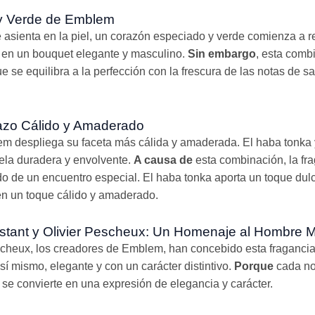
y Verde de Emblem
 asienta en la piel, un corazón especiado y verde comienza a r
n en un bouquet elegante y masculino.
Sin embargo
, esta comb
 se equilibra a la perfección con la frescura de las notas de sal
razo Cálido y Amaderado
em despliega su faceta más cálida y amaderada. El haba tonka
ela duradera y envolvente.
A causa de
esta combinación, la fr
 de un encuentro especial. El haba tonka aporta un toque dul
n un toque cálido y amaderado.
nstant y Olivier Pescheux: Un Homenaje al Hombre 
scheux, los creadores de Emblem, han concebido esta fraganc
 mismo, elegante y con un carácter distintivo.
Porque
cada no
 se convierte en una expresión de elegancia y carácter.