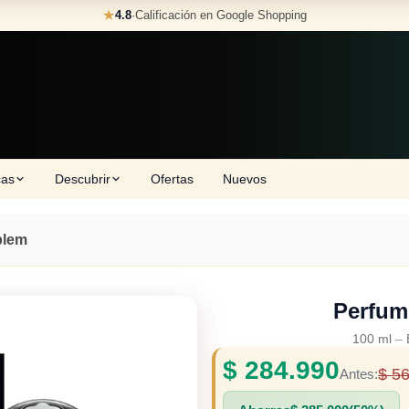
★
4.8
·
Calificación en Google Shopping
cas
Descubrir
Ofertas
Nuevos
lem
Perfu
100 ml
–
$
284.990
$
56
Antes: