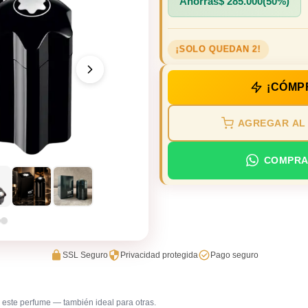
Ahorras
$
285.000
(50%)
¡SOLO QUEDAN 2!
¡CÓMP
AGREGAR AL
COMPRA
SSL Seguro
Privacidad protegida
Pago seguro
este perfume — también ideal para otras.
Trabajo en oficina
Universid