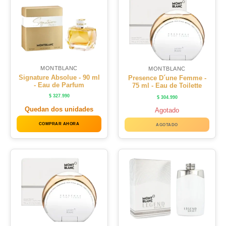
MONTBLANC
MONTBLANC
Signature Absolue - 90 ml
Presence D´une Femme -
- Eau de Parfum
75 ml - Eau de Toilette
$
327.990
$
304.990
Quedan dos unidades
Agotado
COMPRAR AHORA
AGOTADO