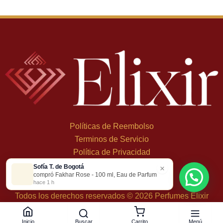
Políticas de Reembolso
Terminos de Servicio
Política de Privacidad
Sofía T. de Bogotá
×
+
57 324 248 8379
compró Fakhar Rose - 100 ml, Eau de Parfum
Carrera 19 Dbis #1C-43
hace 1 h
Todos los derechos reservados © 2026 Perfumes Elixir
Buscar
Menú
Inicio
Carrito