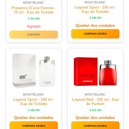
MONTBLANC
MONTBLANC
Legend Spirit - 100 ml -
Presence D´une Femme -
Eau de Toilette
75 ml - Eau de Toilette
$
448.000
$
304.990
Quedan dos unidades
Agotado
COMPRAR AHORA
AGOTADO
MONTBLANC
MONTBLANC
Legend Spirit - 100 ml -
Legend Red - 100 ml - Eau
Eau de Toilette
de Parfum
$
448.000
$
419.990
Quedan dos unidades
Quedan dos unidades
COMPRAR AHORA
COMPRAR AHORA