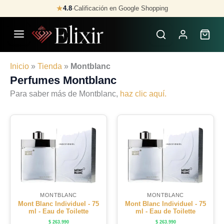
Skip
★
4.8
·
Calificación en Google Shopping
to
content
Inicio
»
Tienda
»
Montblanc
Perfumes Montblanc
Para saber más de Montblanc,
haz clic aquí.
MONTBLANC
MONTBLANC
Mont Blanc Individuel - 75
Mont Blanc Individuel - 75
ml - Eau de Toilette
ml - Eau de Toilette
$
263.990
$
263.990