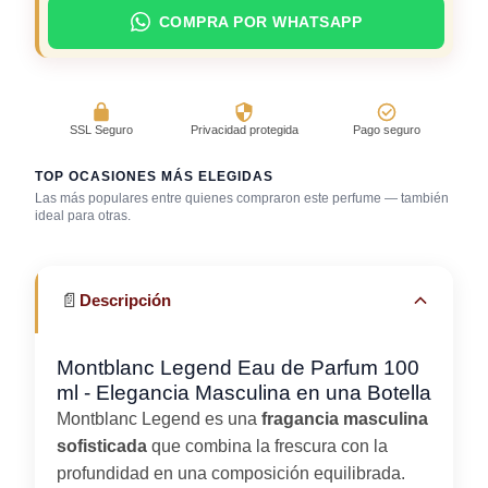
COMPRA POR WHATSAPP
SSL Seguro
Privacidad protegida
Pago seguro
TOP OCASIONES MÁS ELEGIDAS
Las más populares entre quienes compraron este perfume — también
ideal para otras.
Fragancia de firma
Trabajo en oficina
Uso diario
📄
Descripción
Montblanc Legend Eau de Parfum 100
ml - Elegancia Masculina en una Botella
Montblanc Legend es una
fragancia masculina
sofisticada
que combina la frescura con la
profundidad en una composición equilibrada.