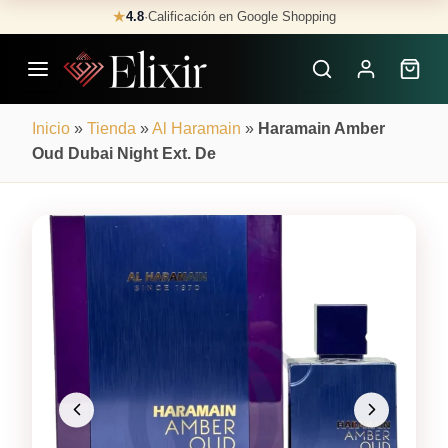
Skip
★
4.8
·
Calificación en Google Shopping
Buscar
to
Perfumes
content
×
Inicio
»
Tienda
»
Al Haramain
»
Haramain Amber
Oud Dubai Night Ext. De