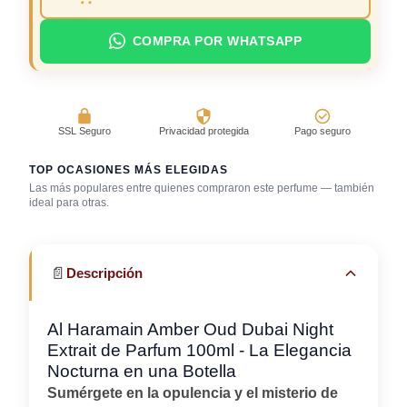
COMPRA POR WHATSAPP
SSL Seguro
Privacidad protegida
Pago seguro
TOP OCASIONES MÁS ELEGIDAS
Las más populares entre quienes compraron este perfume — también
ideal para otras.
Boda (invitado)
Cena romántica
Discoteca / rumba
📄
Descripción
Al Haramain Amber Oud Dubai Night
Extrait de Parfum 100ml - La Elegancia
Nocturna en una Botella
Sumérgete en la opulencia y el misterio de