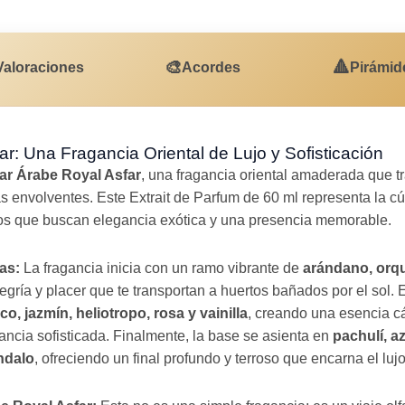
🎨
🔺
Valoraciones
Acordes
Pirámid
: Una Fragancia Oriental de Lujo y Sofisticación
ar Árabe Royal Asfar
, una fragancia oriental amaderada que tr
s envolventes. Este Extrait de Parfum de 60 ml representa la c
os que buscan elegancia exótica y una presencia memorable.
as:
La fragancia inicia con un ramo vibrante de
arándano, orqu
gría y placer que te transportan a huertos bañados por el sol. 
co, jazmín, heliotropo, rosa y vainilla
, creando una esencia c
ncia sofisticada. Finalmente, la base se asienta en
pachulí, a
ándalo
, ofreciendo un final profundo y terroso que encarna el lujo