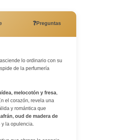
❓
e
Preguntas
asciende lo ordinario con su
úspide de la perfumería
ídea, melocotón y fresa
,
En el corazón, revela una
álida y romántica que
zafrán, oud de madera de
 y la opulencia.