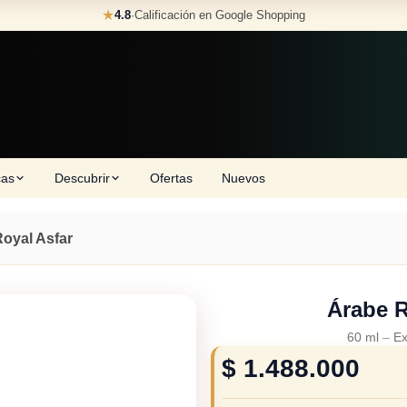
★
4.8
·
Calificación en Google Shopping
cas
Descubrir
Ofertas
Nuevos
oyal Asfar
Árabe R
60 ml
–
Ex
$
1.488.000