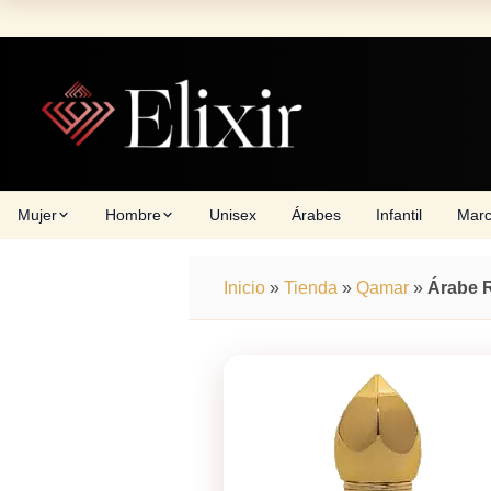
Skip
to
content
Mujer
Hombre
Unisex
Árabes
Infantil
Mar
Inicio
»
Tienda
»
Qamar
»
Árabe R