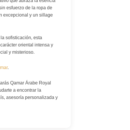
ativo que abraza la esencia
 sin esfuerzo de la ropa de
n excepcional y un sillage
a sofisticación, esta
arácter oriental intensa y
ial y misterioso.
amar
.
trarás Qamar Árabe Royal
darte a encontrar la
aís, asesoría personalizada y