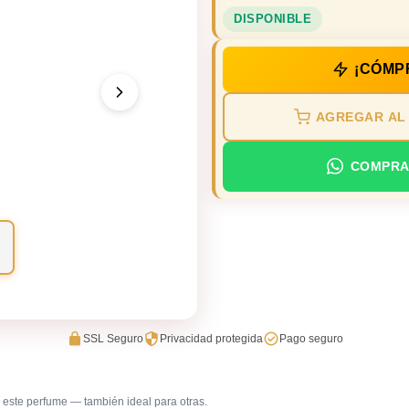
DISPONIBLE
¡CÓMP
AGREGAR AL
COMPRA
SSL Seguro
Privacidad protegida
Pago seguro
este perfume — también ideal para otras.
Cena romántica
Discotec