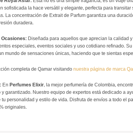
e Royal Asfar:
Esta no es una simple fragancia; es un viaje olf
 sofisticada la hace versátil y elegante, perfecta para transitar
nas. La concentración de Extrait de Parfum garantiza una duració
resión duradera.
s Ocasiones:
Diseñada para aquellos que aprecian la calidad y l
ntos especiales, eventos sociales y uso cotidiano refinado. Su c
a un mundo de sensaciones únicas, haciendo que te sientas espec
cción completa de Qamar visitando
nuestra página de marca Q
:
En
Perfumes Elixir
, la mejor perfumería de Colombia, encon
o y garantizado. Nuestro equipo de expertos está dedicado a ayu
e tu personalidad y estilo de vida. Disfruta de envíos a todo el p
% originales.