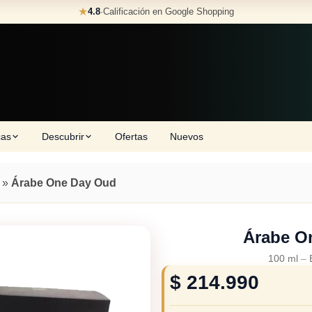
★
4.8
·
Calificación en Google Shopping
cas
Descubrir
Ofertas
Nuevos
»
Árabe One Day Oud
Árabe O
100 ml
–
$
214.990