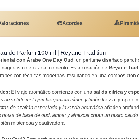
🎨
🔺
Valoraciones
Acordes
Pirámid
u de Parfum 100 ml | Reyane Tradition
 oriental con Árabe One Day Oud
, un perfume diseñado para 
 y magnetismo en cada momento. Esta creación de
Reyane Tradi
árabes con técnicas modernas, resultando en una composición ca
ales:
El viaje aromático comienza con una
salida cítrica y esp
s de salida incluyen bergamota cítrica y limón fresco
, proporcio
otas de azafrán especiado y lavanda aromática
añaden profundi
s notas de base de oud, ámbar y almizcal crean un rastro cáli
sión misteriosa y cautivadora.