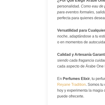
¿Por Qué Elegir Árabe On
personalidad.
Como eau de pa
para eventos formales, sali
perfecta para quienes desean 
Versatilidad para Cualquie
noche
, adaptándose a tu esti
o en momentos de autocuidad
Calidad y Artesanía Garant
siendo cada fragancia cuida
cada aspecto de Árabe One D
En
Perfumes Elixir
, tu per
Reyane Tradition
. Somos tu 
hoy y experimenta la magia d
puede ofrecerte.