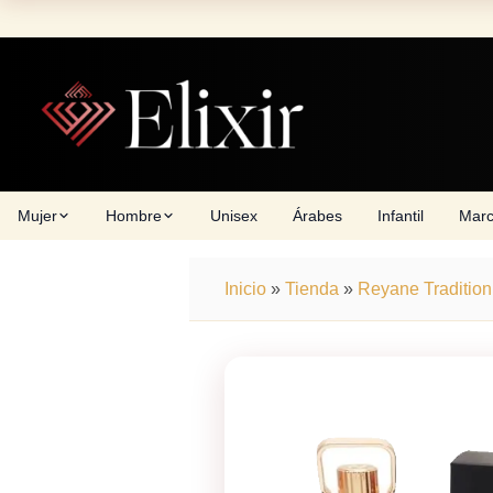
Skip
to
content
Mujer
Hombre
Unisex
Árabes
Infantil
Mar
Inicio
»
Tienda
»
Reyane Tradition