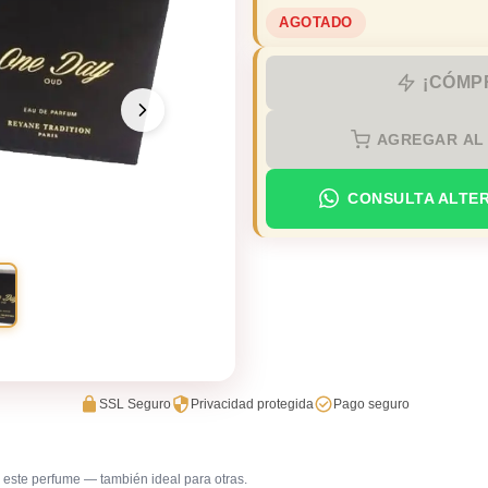
AGOTADO
¡CÓMP
AGREGAR AL
CONSULTA ALTE
SSL Seguro
Privacidad protegida
Pago seguro
este perfume — también ideal para otras.
Boda (invitado)
Cena ro