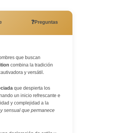
❓
e
Preguntas
hombres que buscan
tion
combina la tradición
utivadora y versátil.
eciada
que despierta los
nando un inicio refrescante e
dad y complejidad a la
do y sensual que permanece