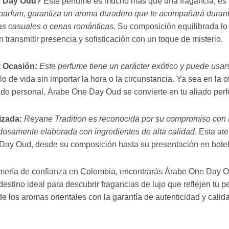
e Day Oud?
Este perfume es mucho más que una fragancia; es u
rfum, garantiza un aroma duradero que te acompañará durante 
das casuales o cenas románticas
. Su composición equilibrada lo
transmitir presencia y sofisticación con un toque de misterio.
r Ocasión:
Este perfume tiene un carácter exótico y puede usar
lo de vida sin importar la hora o la circunstancia. Ya sea en la 
o personal, Árabe One Day Oud se convierte en tu aliado perf
izada:
Reyane Tradition es reconocida por su compromiso con la
dosamente elaborada con ingredientes de alta calidad
. Esta ate
ay Oud, desde su composición hasta su presentación en botel
fumería de confianza en Colombia, encontrarás Árabe One Day O
destino ideal para descubrir fragancias de lujo que reflejen tu p
e los aromas orientales con la garantía de autenticidad y calid