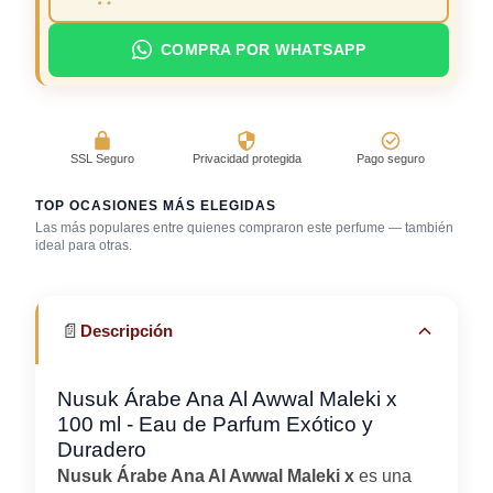
COMPRA POR WHATSAPP
SSL Seguro
Privacidad protegida
Pago seguro
TOP OCASIONES MÁS ELEGIDAS
Las más populares entre quienes compraron este perfume — también
ideal para otras.
Boda (invitado)
Cena romántica
Discoteca / rumba
📄
Descripción
Nusuk Árabe Ana Al Awwal Maleki x
100 ml - Eau de Parfum Exótico y
Duradero
Nusuk Árabe Ana Al Awwal Maleki x
es una