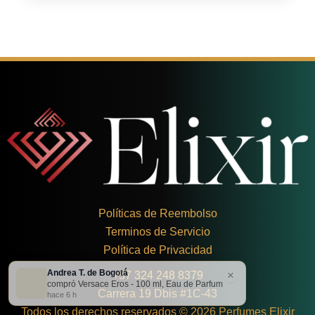
Políticas de Reembolso
Terminos de Servicio
Política de Privacidad
Andrea T. de Bogotá
×
+
57 324 248 8379
compró Versace Eros - 100 ml, Eau de Parfum
Carrera 19 Dbis #1C-43
hace 6 h
Todos los derechos reservados © 2026 Perfumes Elixir