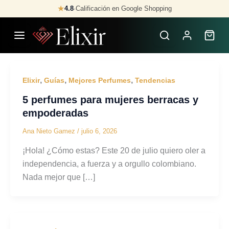
Skip
★
4.8
·
Calificación en Google Shopping
to
content
,
,
,
Elixir
Guías
Mejores Perfumes
Tendencias
5 perfumes para mujeres berracas y
empoderadas
Ana Nieto Gamez
/
julio 6, 2026
¡Hola! ¿Cómo estas? Este 20 de julio quiero oler a
independencia, a fuerza y a orgullo colombiano.
Nada mejor que […]