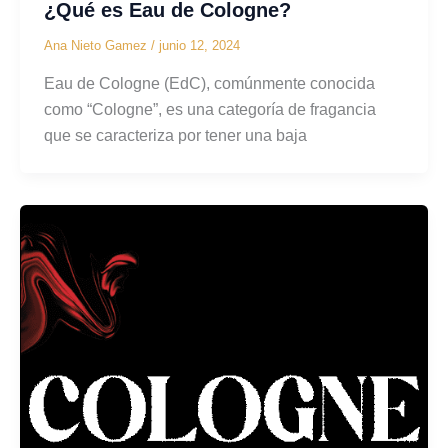
¿Qué es Eau de Cologne?
Ana Nieto Gamez
/
junio 12, 2024
Eau de Cologne (EdC), comúnmente conocida
como “Cologne”, es una categoría de fragancia
que se caracteriza por tener una baja