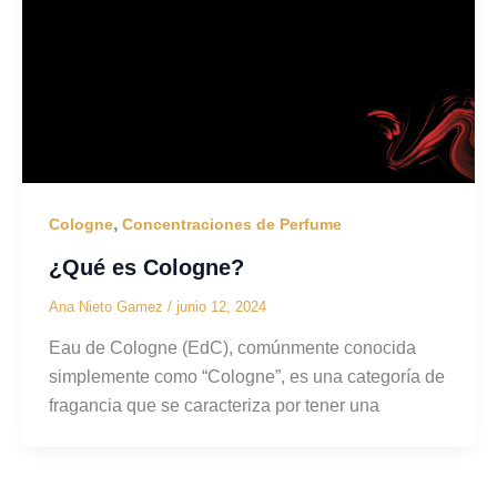
,
Cologne
Concentraciones de Perfume
¿Qué es Cologne?
Ana Nieto Gamez
/
junio 12, 2024
Eau de Cologne (EdC), comúnmente conocida
simplemente como “Cologne”, es una categoría de
fragancia que se caracteriza por tener una