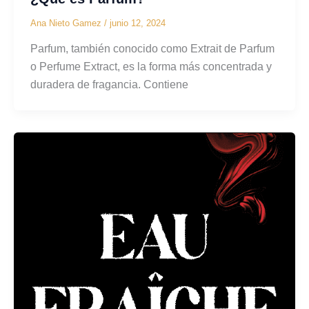
Ana Nieto Gamez
/
junio 12, 2024
Parfum, también conocido como Extrait de Parfum
o Perfume Extract, es la forma más concentrada y
duradera de fragancia. Contiene