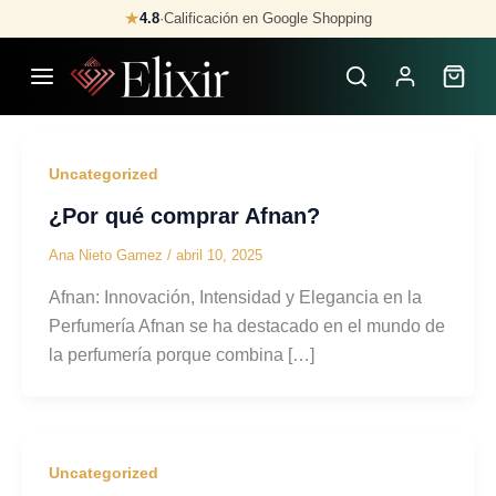
Skip
★
4.8
·
Calificación en Google Shopping
to
content
Uncategorized
¿Por qué comprar Afnan?
Ana Nieto Gamez
/
abril 10, 2025
Afnan: Innovación, Intensidad y Elegancia en la
Perfumería Afnan se ha destacado en el mundo de
la perfumería porque combina […]
Uncategorized