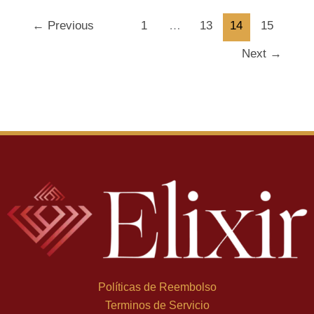
←
Previous
1
…
13
14
15
Next
→
Políticas de Reembolso
Terminos de Servicio