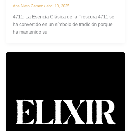
Ana Nieto Gamez
/
abril 10, 2025
4711: La Esencia Clásica de la Frescura 4711 se
ha convertido en un símbolo de tradición porque
ha mantenido su