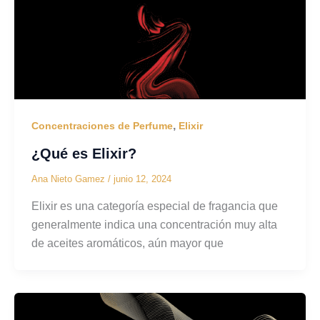
,
Concentraciones de Perfume
Elixir
¿Qué es Elixir?
Ana Nieto Gamez
/
junio 12, 2024
Elixir es una categoría especial de fragancia que
generalmente indica una concentración muy alta
de aceites aromáticos, aún mayor que