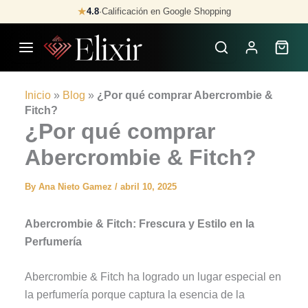
Skip
★
4.8
·
Calificación en Google Shopping
to
content
Inicio
»
Blog
»
¿Por qué comprar Abercrombie &
Fitch?
¿Por qué comprar
Abercrombie & Fitch?
By
Ana Nieto Gamez
/
abril 10, 2025
Abercrombie & Fitch: Frescura y Estilo en la
Perfumería
Abercrombie & Fitch ha logrado un lugar especial en
la perfumería porque captura la esencia de la